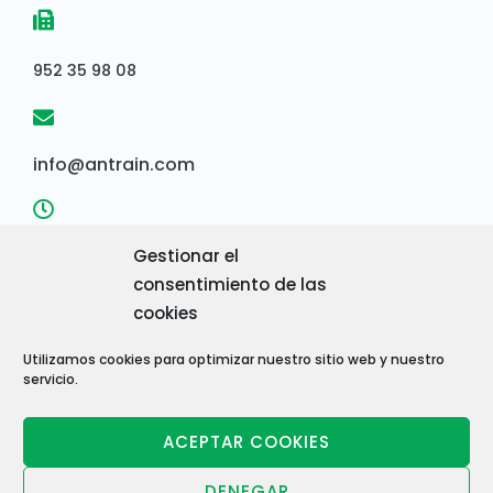
952 35 98 08
info@antrain.com
Gestionar el
Horario de consultas:
consentimiento de las
8:00 AM – 15:00 PM
cookies
Utilizamos cookies para optimizar nuestro sitio web y nuestro
servicio.
ANTRAIN - ANDALUZA DE TRATAMIENTOS INDUSTRIALES,
ACEPTAR COOKIES
S.L. - Nº IDENTIFICACIÓN FISCAL: B-29428729
DENEGAR
AVISOS LEGALES